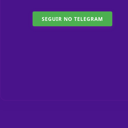
SEGUIR NO TELEGRAM