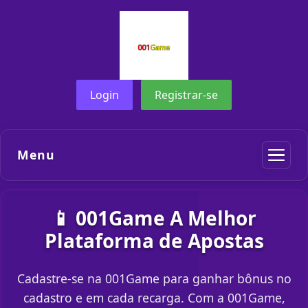
Login
Registrar-se
Menu
📱 001Game A Melhor
Plataforma de Apostas
Cadastre-se na 001Game para ganhar bônus no
cadastro e em cada recarga. Com a 001Game,