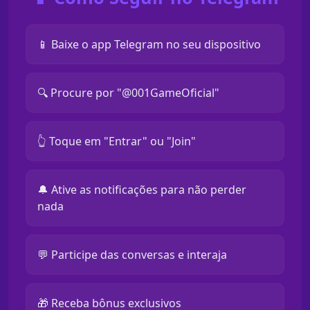
📱 Baixe o app Telegram no seu dispositivo
🔍 Procure por "@001GameOficial"
👆 Toque em "Entrar" ou "Join"
🔔 Ative as notificações para não perder
nada
💬 Participe das conversas e interaja
🎁 Receba bônus exclusivos