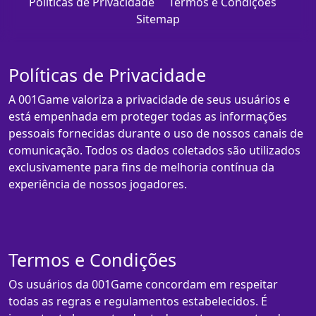
Políticas de Privacidade
Termos e Condições
Sitemap
Políticas de Privacidade
A 001Game valoriza a privacidade de seus usuários e
está empenhada em proteger todas as informações
pessoais fornecidas durante o uso de nossos canais de
comunicação. Todos os dados coletados são utilizados
exclusivamente para fins de melhoria contínua da
experiência de nossos jogadores.
Termos e Condições
Os usuários da 001Game concordam em respeitar
todas as regras e regulamentos estabelecidos. É