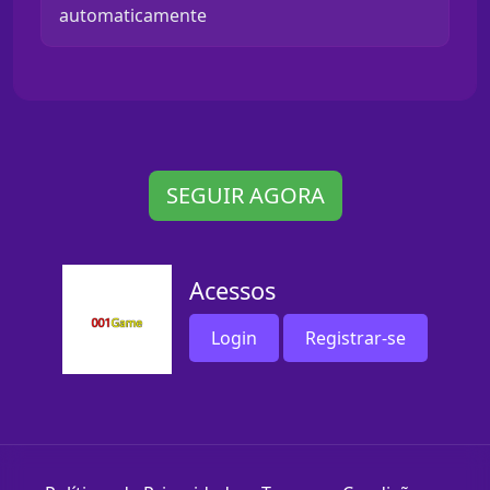
automaticamente
SEGUIR AGORA
Acessos
Login
Registrar-se