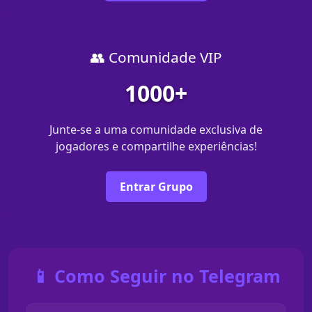
👥 Comunidade VIP
1000+
Junte-se a uma comunidade exclusiva de
jogadores e compartilhe experiências!
Entrar Grupo
📱 Como Seguir no Telegram