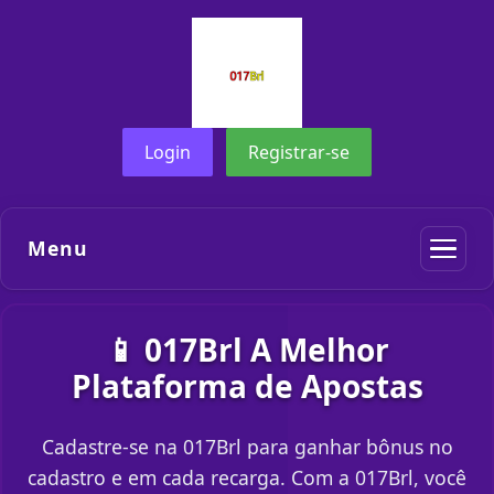
Login
Registrar-se
Menu
📱 017Brl A Melhor
Plataforma de Apostas
Cadastre-se na 017Brl para ganhar bônus no
cadastro e em cada recarga. Com a 017Brl, você