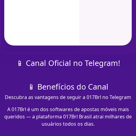
📱 Canal Oficial no Telegram!
📱 Benefícios do Canal
Descubra as vantagens de seguir a 017Brl no Telegram
A 017Brl é um dos softwares de apostas móveis mais
queridos — a plataforma 017Brl Brasil atrai milhares de
usuários todos os dias.