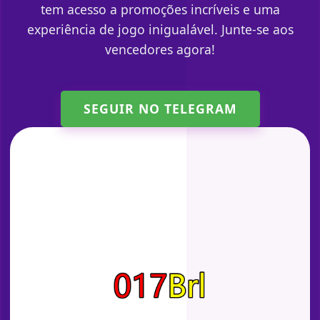
tem acesso a promoções incríveis e uma
experiência de jogo inigualável. Junte-se aos
vencedores agora!
SEGUIR NO TELEGRAM