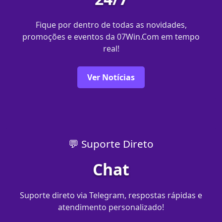
Fique por dentro de todas as novidades,
promoções e eventos da 07Win.Com em tempo
real!
Ver Notícias
💬 Suporte Direto
Chat
Suporte direto via Telegram, respostas rápidas e
atendimento personalizado!