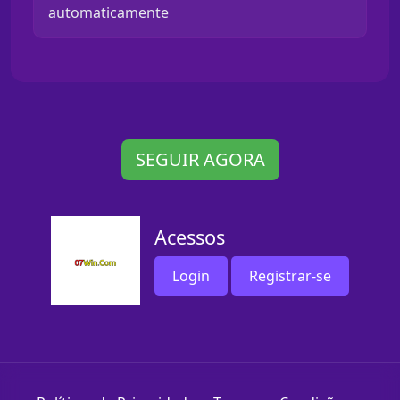
automaticamente
SEGUIR AGORA
Acessos
Login
Registrar-se