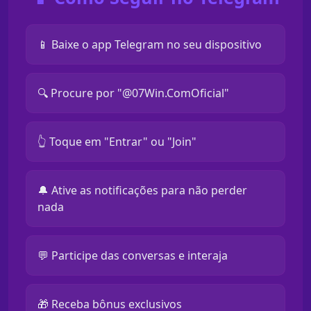
📱 Baixe o app Telegram no seu dispositivo
🔍 Procure por "@07Win.ComOficial"
👆 Toque em "Entrar" ou "Join"
🔔 Ative as notificações para não perder
nada
💬 Participe das conversas e interaja
🎁 Receba bônus exclusivos