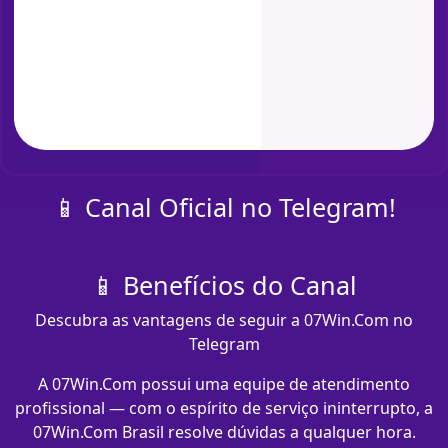
📱 Canal Oficial no Telegram!
📱 Benefícios do Canal
Descubra as vantagens de seguir a 07Win.Com no
Telegram
A 07Win.Com possui uma equipe de atendimento
profissional — com o espírito de serviço ininterrupto, a
07Win.Com Brasil resolve dúvidas a qualquer hora.