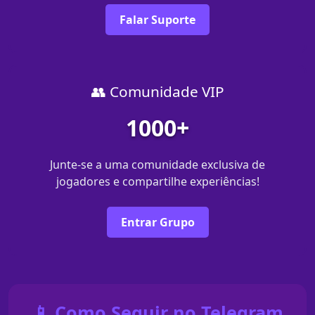
Falar Suporte
👥 Comunidade VIP
1000+
Junte-se a uma comunidade exclusiva de
jogadores e compartilhe experiências!
Entrar Grupo
📱 Como Seguir no Telegram