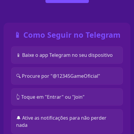
📱 Como Seguir no Telegram
📱 Baixe o app Telegram no seu dispositivo
🔍 Procure por "@12345GameOficial"
👆 Toque em "Entrar" ou "Join"
🔔 Ative as notificações para não perder
nada