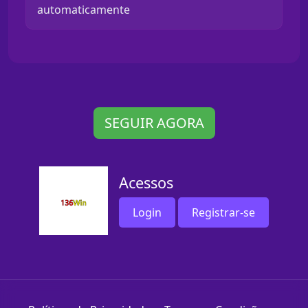
automaticamente
SEGUIR AGORA
Acessos
Login
Registrar-se