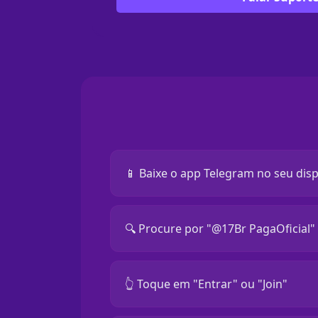
📱 Baixe o app Telegram no seu disp
🔍 Procure por "@17Br PagaOficial"
👆 Toque em "Entrar" ou "Join"