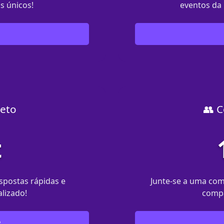
s únicos!
eventos da
reto
👥 
t
espostas rápidas e
Junte-se a uma com
lizado!
compa
e