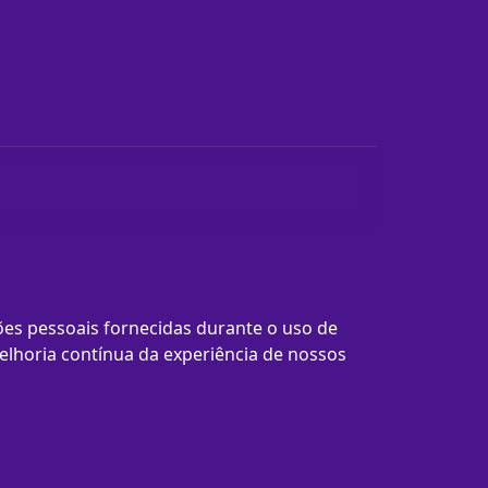
ões pessoais fornecidas durante o uso de
elhoria contínua da experiência de nossos