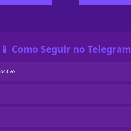
📱 Como Seguir no Telegram
ositivo