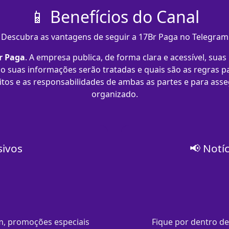
📱 Benefícios do Canal
Descubra as vantagens de seguir a 17Br Paga no Telegram
r Paga
. A empresa publica, de forma clara e acessível, suas
suas informações serão tratadas e quais são as regras pa
eitos e as responsabilidades de ambas as partes e para ass
organizado.
sivos
📢 Notí
m, promoções especiais
Fique por dentro d