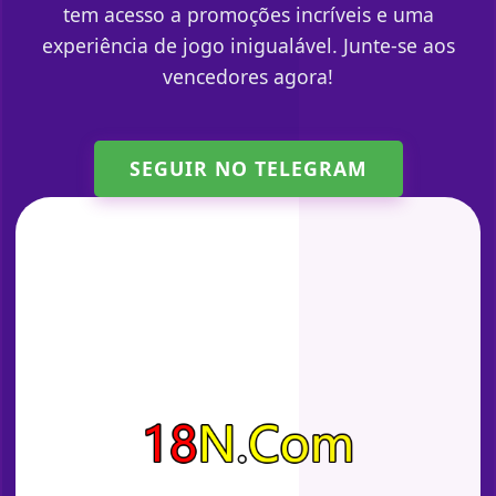
tem acesso a promoções incríveis e uma
experiência de jogo inigualável. Junte-se aos
vencedores agora!
SEGUIR NO TELEGRAM