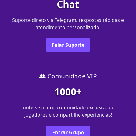
Chat
Suporte direto via Telegram, respostas rápidas e
atendimento personalizado!
Falar Suporte
👥 Comunidade VIP
1000+
Junte-se a uma comunidade exclusiva de
jogadores e compartilhe experiências!
Entrar Grupo