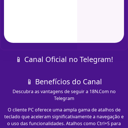
📱 Canal Oficial no Telegram!
📱 Benefícios do Canal
Descubra as vantagens de seguir a 18N.Com no
Telegram
O cliente PC oferece uma ampla gama de atalhos de
teclado que aceleram significativamente a navegação e
o uso das funcionalidades. Atalhos como Ctrl+S para