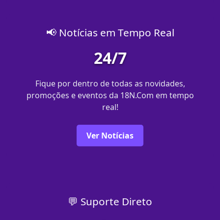
📢 Notícias em Tempo Real
24/7
Fique por dentro de todas as novidades,
promoções e eventos da 18N.Com em tempo
real!
Ver Notícias
💬 Suporte Direto