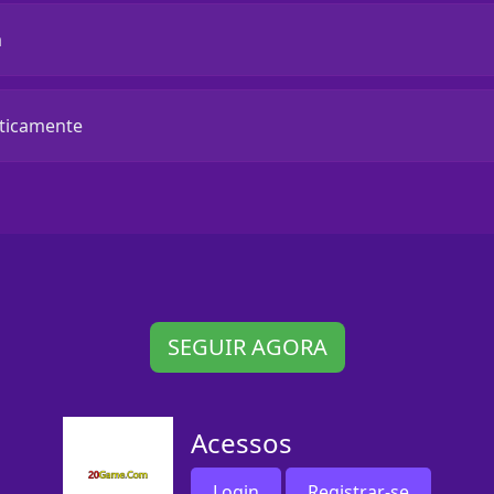
a
aticamente
SEGUIR AGORA
Acessos
Login
Registrar-se