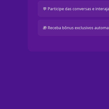
💬 Participe das conversas e interaj
🎁 Receba bônus exclusivos autom