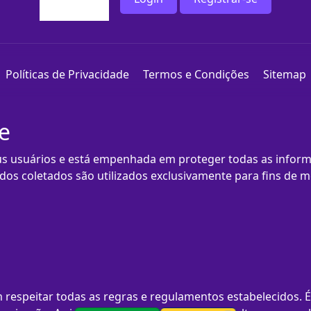
Políticas de Privacidade
Termos e Condições
Sitemap
de
us usuários e está empenhada em proteger todas as inform
os coletados são utilizados exclusivamente para fins de m
speitar todas as regras e regulamentos estabelecidos. É 