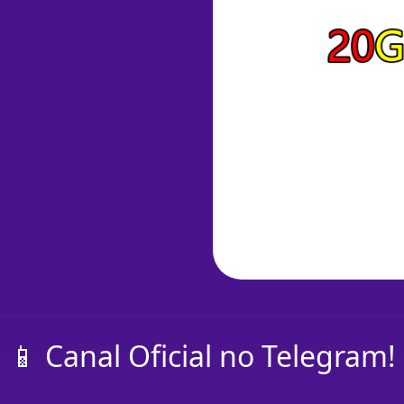
📱 Canal Oficial no Telegram!