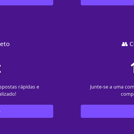
reto
👥 
t
espostas rápidas e
Junte-se a uma com
lizado!
compa
e