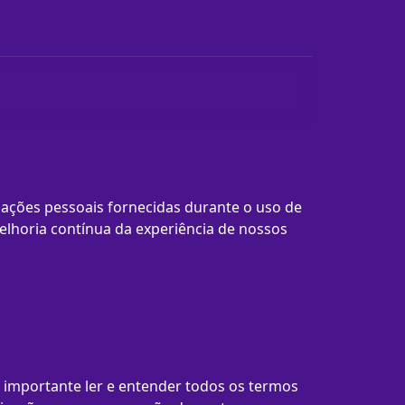
ações pessoais fornecidas durante o uso de
elhoria contínua da experiência de nossos
importante ler e entender todos os termos