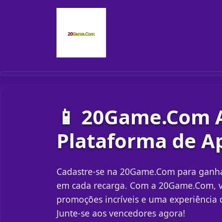
📱 20Game.Com 
Plataforma de A
Cadastre-se na 20Game.Com para ganha
em cada recarga. Com a 20Game.Com, v
promoções incríveis e uma experiência d
Junte-se aos vencedores agora!