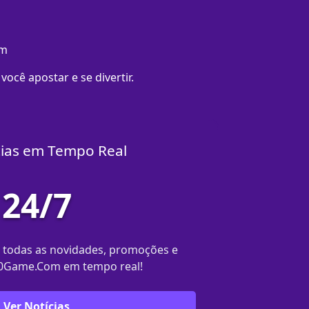
am
cê apostar e se divertir.
cias em Tempo Real
24/7
e todas as novidades, promoções e
20Game.Com em tempo real!
Ver Notícias