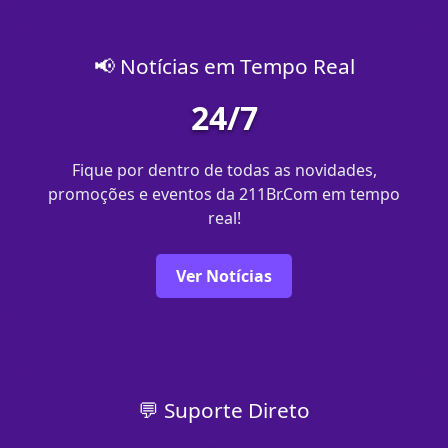
📢 Notícias em Tempo Real
24/7
Fique por dentro de todas as novidades,
promoções e eventos da 211Br.Com em tempo
real!
Ver Notícias
💬 Suporte Direto