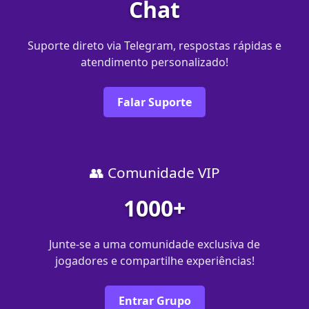
Chat
Suporte direto via Telegram, respostas rápidas e
atendimento personalizado!
Falar Suporte
👥 Comunidade VIP
1000+
Junte-se a uma comunidade exclusiva de
jogadores e compartilhe experiências!
Entrar Grupo