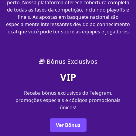
perto. Nossa plataforma oferece cobertura completa
de todas as fases da competição, incluindo playoffs e
finais. As apostas em basquete nacional são
especialmente interessantes devido ao conhecimento
local que você pode ter sobre as equipes e jogadores.
🎁 Bônus Exclusivos
VIP
Receba bônus exclusivos do Telegram,
promoções especiais e códigos promocionais
únicos!
Ver Bônus