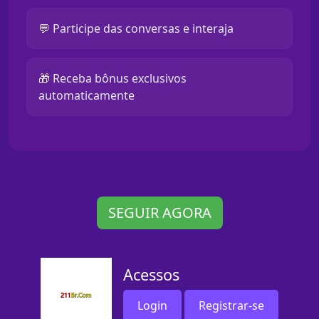
💬 Participe das conversas e interaja
🎁 Receba bônus exclusivos
automaticamente
SEGUIR AGORA
Acessos
Login
Registrar-se