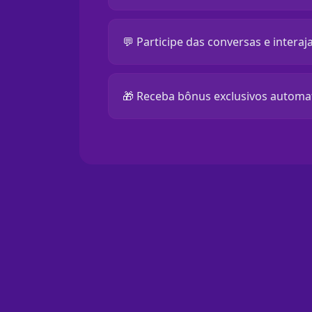
💬 Participe das conversas e interaj
🎁 Receba bônus exclusivos autom