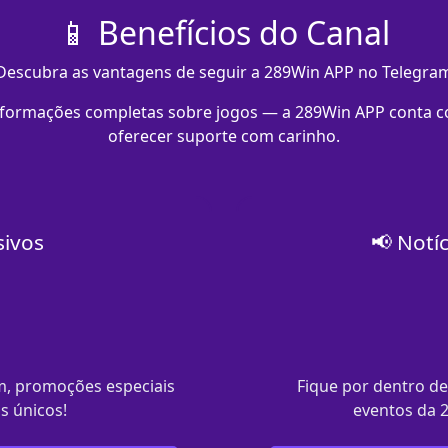
📱 Benefícios do Canal
Descubra as vantagens de seguir a 289Win APP no Telegra
informações completas sobre jogos — a 289Win APP conta c
oferecer suporte com carinho.
sivos
📢 Notí
m, promoções especiais
Fique por dentro d
s únicos!
eventos da 