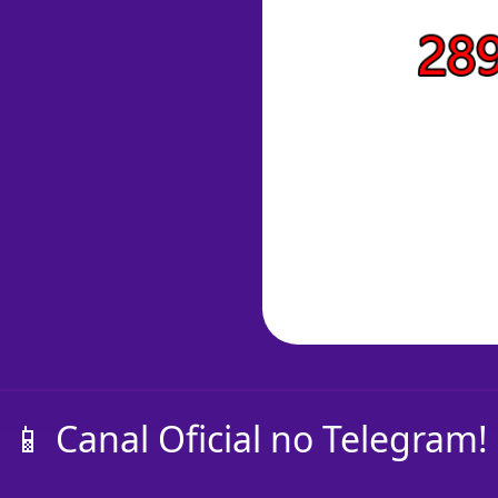
📱 Canal Oficial no Telegram!