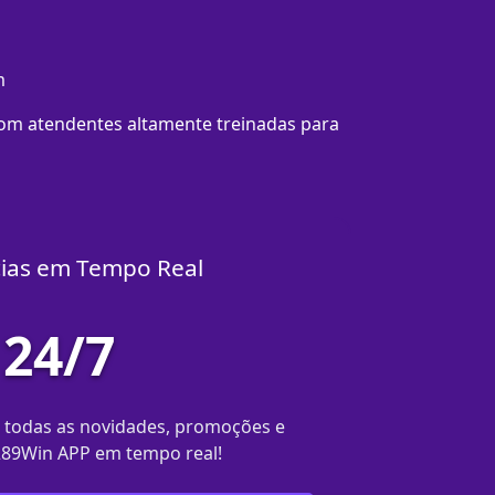
m
om atendentes altamente treinadas para
cias em Tempo Real
24/7
e todas as novidades, promoções e
289Win APP em tempo real!