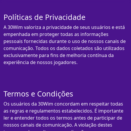
Políticas de Privacidade
A 30Wim valoriza a privacidade de seus usuários e está
empenhada em proteger todas as informações
pessoais fornecidas durante o uso de nossos canais de
comunicação. Todos os dados coletados são utilizados
exclusivamente para fins de melhoria contínua da
experiência de nossos jogadores.
Termos e Condições
Os usuários da 30Wim concordam em respeitar todas
as regras e regulamentos estabelecidos. É importante
ler e entender todos os termos antes de participar de
nossos canais de comunicação. A violação destes