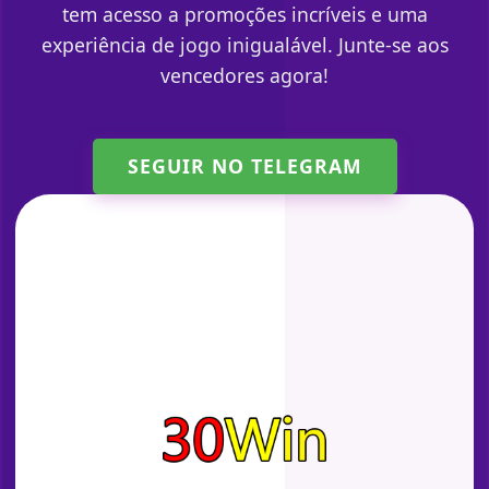
tem acesso a promoções incríveis e uma
experiência de jogo inigualável. Junte-se aos
vencedores agora!
SEGUIR NO TELEGRAM