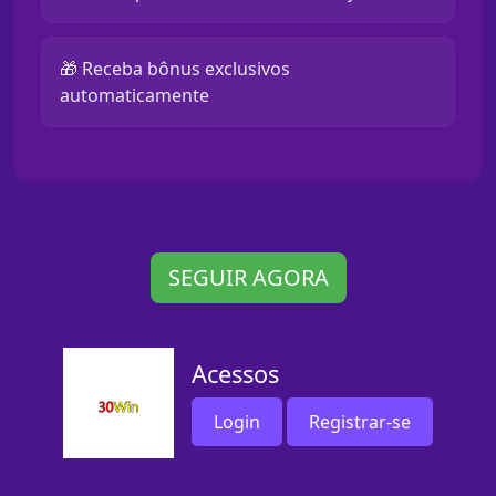
🎁 Receba bônus exclusivos
automaticamente
SEGUIR AGORA
Acessos
Login
Registrar-se