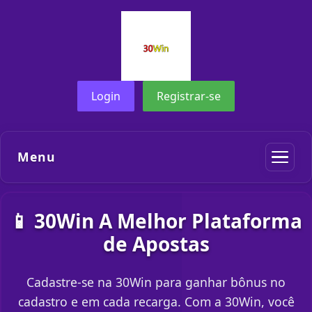
Login
Registrar-se
Menu
📱 30Win A Melhor Plataforma
de Apostas
Cadastre-se na 30Win para ganhar bônus no
cadastro e em cada recarga. Com a 30Win, você