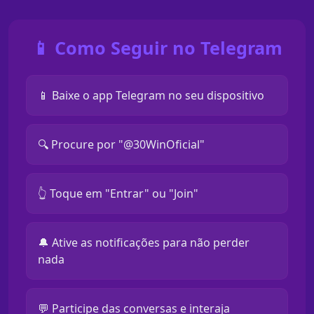
📱 Como Seguir no Telegram
📱 Baixe o app Telegram no seu dispositivo
🔍 Procure por "@30WinOficial"
👆 Toque em "Entrar" ou "Join"
🔔 Ative as notificações para não perder
nada
💬 Participe das conversas e interaja