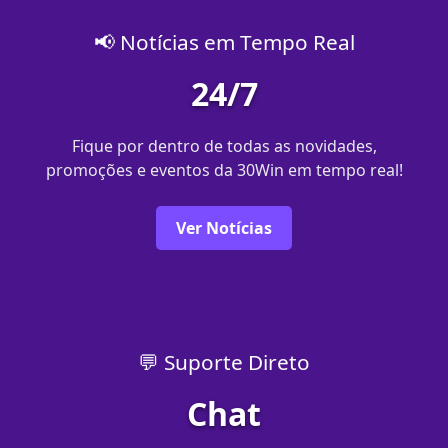
📢 Notícias em Tempo Real
24/7
Fique por dentro de todas as novidades,
promoções e eventos da 30Win em tempo real!
Ver Notícias
💬 Suporte Direto
Chat