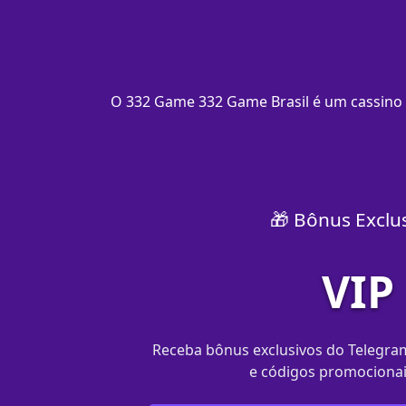
O 332 Game 332 Game Brasil é um cassino o
🎁 Bônus Exclu
VIP
Receba bônus exclusivos do Telegra
e códigos promocionai