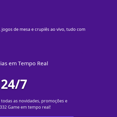
 jogos de mesa e crupiês ao vivo, tudo com
cias em Tempo Real
24/7
e todas as novidades, promoções e
 332 Game em tempo real!