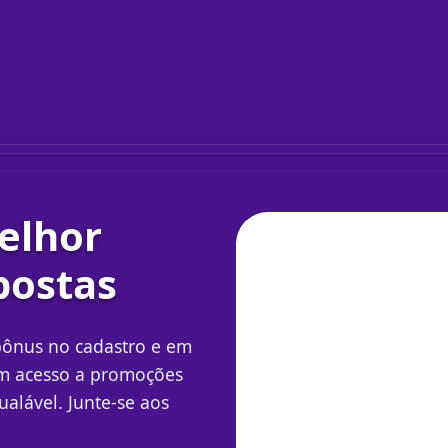
elhor
postas
bônus no cadastro e em
em acesso a promoções
ualável. Junte-se aos