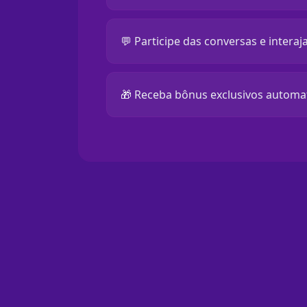
💬 Participe das conversas e interaj
🎁 Receba bônus exclusivos autom