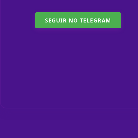
SEGUIR NO TELEGRAM