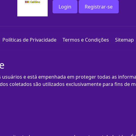
Login
Registrar-se
Políticas de Privacidade
Termos e Condições
Sitemap
de
us usuários e está empenhada em proteger todas as inform
os coletados são utilizados exclusivamente para fins de m