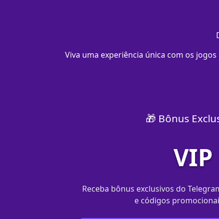
Viva uma experiência única com os jogos 
🎁 Bônus Exclu
VIP
Receba bônus exclusivos do Telegra
e códigos promocionai