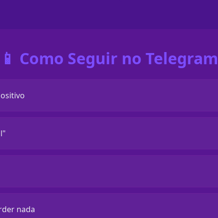
📱 Como Seguir no Telegram
ositivo
l"
erder nada