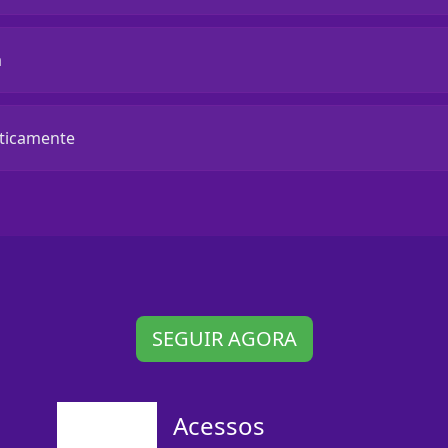
a
aticamente
SEGUIR AGORA
Acessos