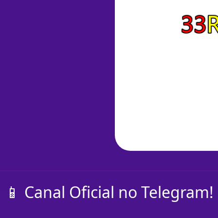
📱 Canal Oficial no Telegram!