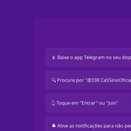
📱 Baixe o app Telegram no seu disp
🔍 Procure por "@33R CaSSinoOficia
👆 Toque em "Entrar" ou "Join"
🔔 Ative as notificações para não p