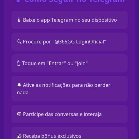
📱 Baixe o app Telegram no seu dispositivo
🔍 Procure por "@365GG LoginOficial"
👆 Toque em "Entrar" ou "Join"
🔔 Ative as notificações para não perder
nada
💬 Participe das conversas e interaja
🎁 Receba bônus exclusivos