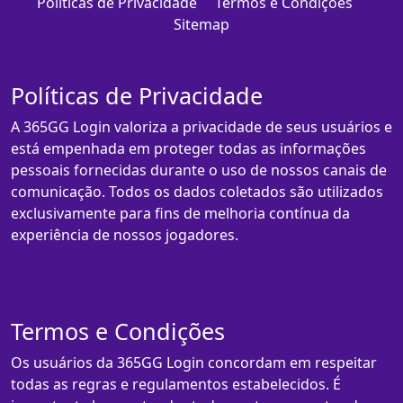
Políticas de Privacidade
Termos e Condições
Sitemap
Políticas de Privacidade
A 365GG Login valoriza a privacidade de seus usuários e
está empenhada em proteger todas as informações
pessoais fornecidas durante o uso de nossos canais de
comunicação. Todos os dados coletados são utilizados
exclusivamente para fins de melhoria contínua da
experiência de nossos jogadores.
Termos e Condições
Os usuários da 365GG Login concordam em respeitar
todas as regras e regulamentos estabelecidos. É