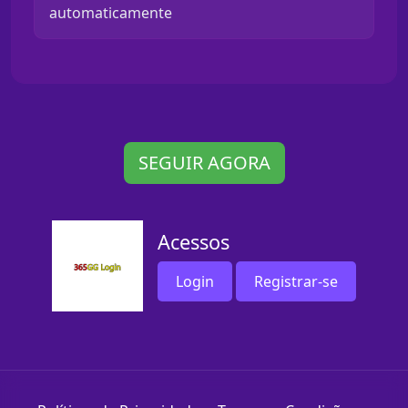
automaticamente
SEGUIR AGORA
Acessos
Login
Registrar-se