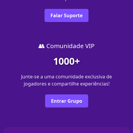
Falar Suporte
👥 Comunidade VIP
1000+
Junte-se a uma comunidade exclusiva de
jogadores e compartilhe experiências!
Entrar Grupo