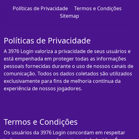
Políticas de Privacidade
Termos e Condições
Sitemap
Políticas de Privacidade
A 3976 Login valoriza a privacidade de seus usuários e
está empenhada em proteger todas as informações
pessoais fornecidas durante o uso de nossos canais de
comunicação. Todos os dados coletados são utilizados
exclusivamente para fins de melhoria contínua da
experiência de nossos jogadores.
Termos e Condições
Os usuários da 3976 Login concordam em respeitar