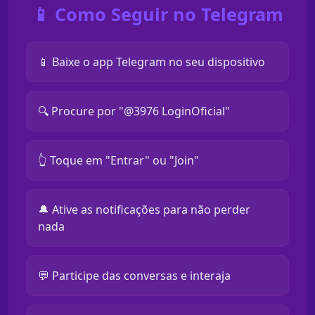
📱 Como Seguir no Telegram
📱 Baixe o app Telegram no seu dispositivo
🔍 Procure por "@3976 LoginOficial"
👆 Toque em "Entrar" ou "Join"
🔔 Ative as notificações para não perder
nada
💬 Participe das conversas e interaja