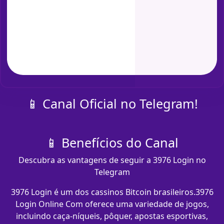
📱 Canal Oficial no Telegram!
📱 Benefícios do Canal
Descubra as vantagens de seguir a 3976 Login no
Telegram
3976 Login é um dos cassinos Bitcoin brasileiros.3976
Login Online Com oferece uma variedade de jogos,
incluindo caça-níqueis, pôquer, apostas esportivas,