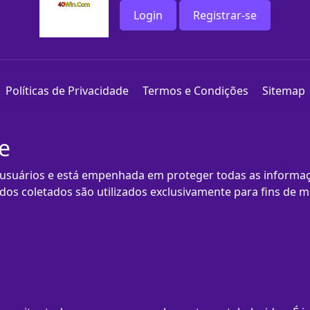
Login
Registrar-se
Políticas de Privacidade
Termos e Condições
Sitemap
de
s usuários e está empenhada em proteger todas as informaç
os coletados são utilizados exclusivamente para fins de m