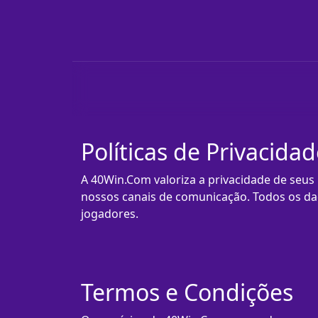
Políticas de Privacida
A 40Win.Com valoriza a privacidade de seu
nossos canais de comunicação. Todos os dad
jogadores.
Termos e Condições