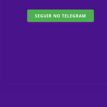
SEGUIR NO TELEGRAM