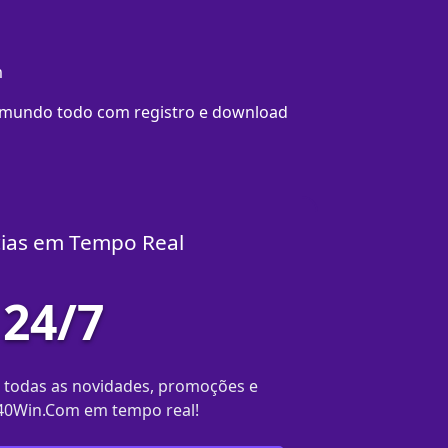
m
o mundo todo com registro e download
cias em Tempo Real
24/7
e todas as novidades, promoções e
40Win.Com em tempo real!