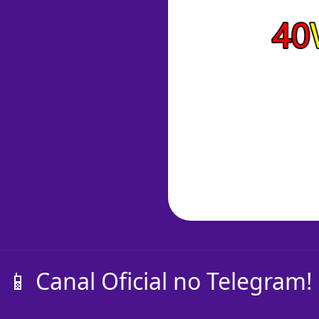
📱 Canal Oficial no Telegram!