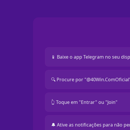
📱 Baixe o app Telegram no seu disp
🔍 Procure por "@40Win.ComOficial
👆 Toque em "Entrar" ou "Join"
🔔 Ative as notificações para não p