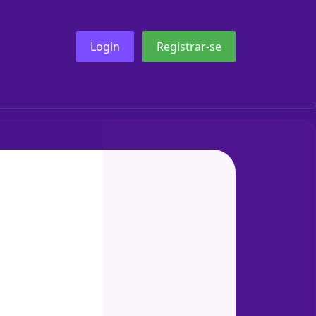
Login
Registrar-se