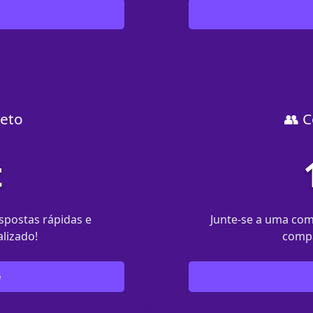
reto
👥 
t
espostas rápidas e
Junte-se a uma com
lizado!
compa
e