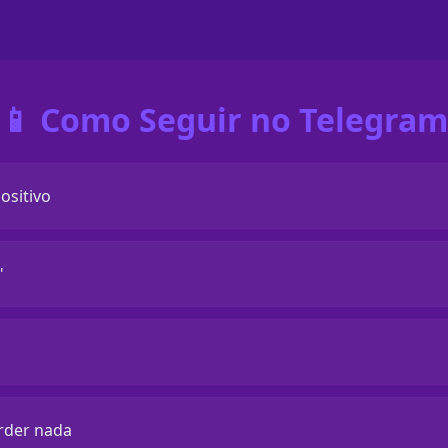
📱 Como Seguir no Telegram
ositivo
"
erder nada