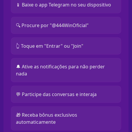
📱 Baixe o app Telegram no seu dispositivo
🔍 Procure por "@444WinOficial"
👆 Toque em "Entrar" ou "Join"
🔔 Ative as notificações para não perder
nada
💬 Participe das conversas e interaja
🎁 Receba bônus exclusivos
automaticamente