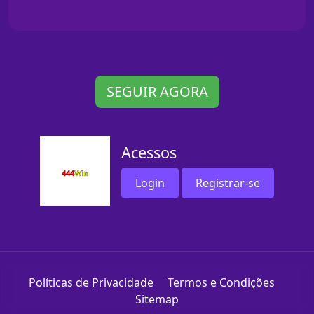
SEGUIR AGORA
Acessos
Login
Registrar-se
Políticas de Privacidade
Termos e Condições
Sitemap