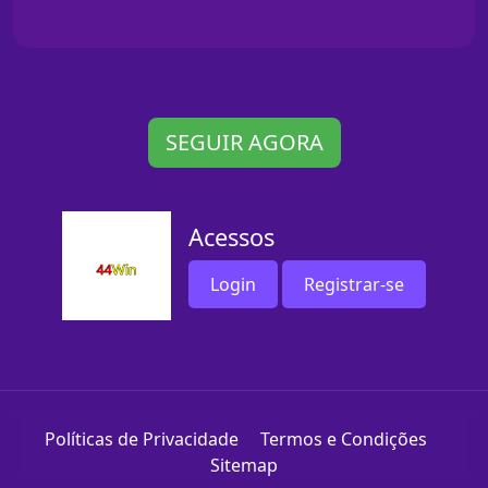
SEGUIR AGORA
Acessos
Login
Registrar-se
Políticas de Privacidade
Termos e Condições
Sitemap