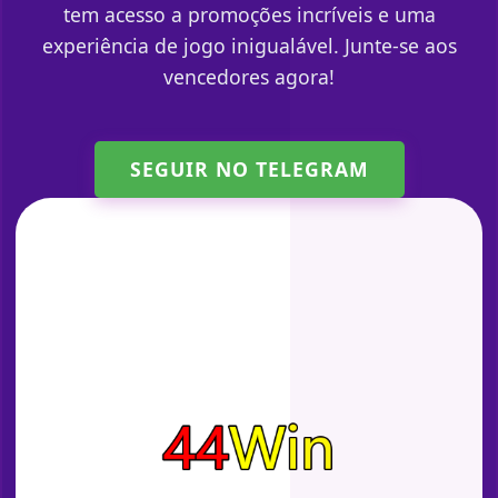
tem acesso a promoções incríveis e uma
experiência de jogo inigualável. Junte-se aos
vencedores agora!
SEGUIR NO TELEGRAM