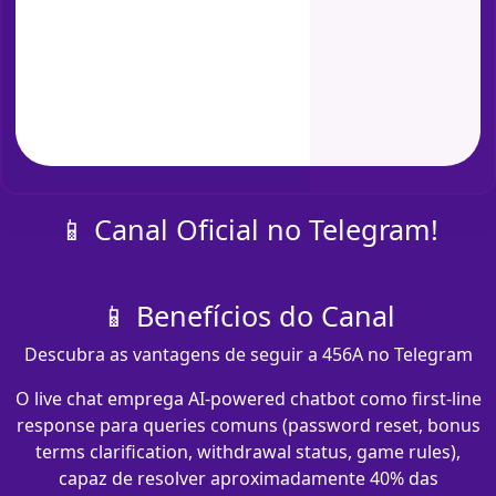
📱 Canal Oficial no Telegram!
📱 Benefícios do Canal
Descubra as vantagens de seguir a 456A no Telegram
O live chat emprega AI-powered chatbot como first-line
response para queries comuns (password reset, bonus
terms clarification, withdrawal status, game rules),
capaz de resolver aproximadamente 40% das