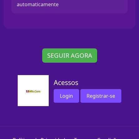
automaticamente
SEGUIR AGORA
Acessos
Login
Registrar-se