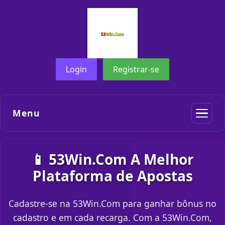
Login
Registrar-se
Menu
📱 53Win.Com A Melhor
Plataforma de Apostas
Cadastre-se na 53Win.Com para ganhar bônus no
cadastro e em cada recarga. Com a 53Win.Com,