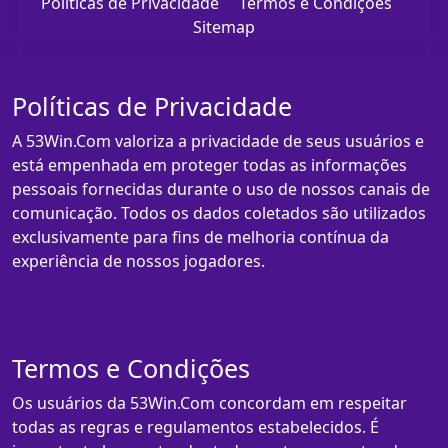
Políticas de Privacidade
Termos e Condições
Sitemap
Políticas de Privacidade
A 53Win.Com valoriza a privacidade de seus usuários e
está empenhada em proteger todas as informações
pessoais fornecidas durante o uso de nossos canais de
comunicação. Todos os dados coletados são utilizados
exclusivamente para fins de melhoria contínua da
experiência de nossos jogadores.
Termos e Condições
Os usuários da 53Win.Com concordam em respeitar
todas as regras e regulamentos estabelecidos. É