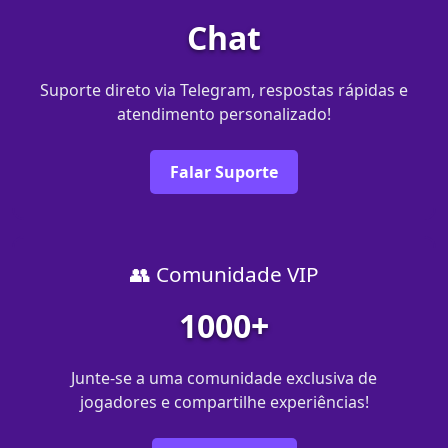
Chat
Suporte direto via Telegram, respostas rápidas e
atendimento personalizado!
Falar Suporte
👥 Comunidade VIP
1000+
Junte-se a uma comunidade exclusiva de
jogadores e compartilhe experiências!