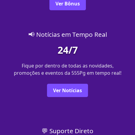
Ver Bônus
📢 Notícias em Tempo Real
24/7
Fique por dentro de todas as novidades,
promoções e eventos da 555Pg em tempo real!
Ver Notícias
💬 Suporte Direto