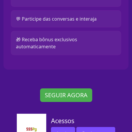
💬 Participe das conversas e interaja
🎁 Receba bônus exclusivos
automaticamente
SEGUIR AGORA
Acessos