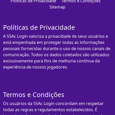
Políticas de Privacidade
Termos e Condições
Sitemap
Políticas de Privacidade
A 55Ac Login valoriza a privacidade de seus usuários e
está empenhada em proteger todas as informações
pessoais fornecidas durante o uso de nossos canais de
comunicação. Todos os dados coletados são utilizados
exclusivamente para fins de melhoria contínua da
experiência de nossos jogadores.
Termos e Condições
Os usuários da 55Ac Login concordam em respeitar
todas as regras e regulamentos estabelecidos. É