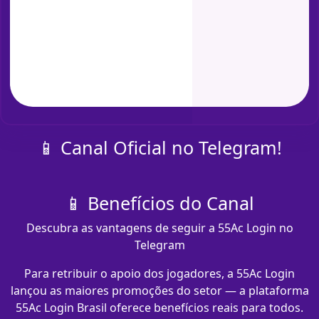
📱 Canal Oficial no Telegram!
📱 Benefícios do Canal
Descubra as vantagens de seguir a 55Ac Login no
Telegram
Para retribuir o apoio dos jogadores, a 55Ac Login
lançou as maiores promoções do setor — a plataforma
55Ac Login Brasil oferece benefícios reais para todos.