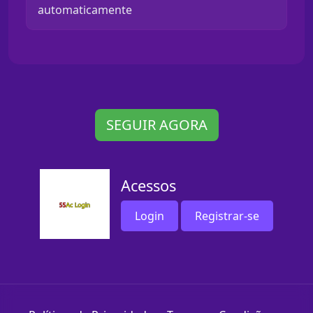
automaticamente
SEGUIR AGORA
Acessos
Login
Registrar-se