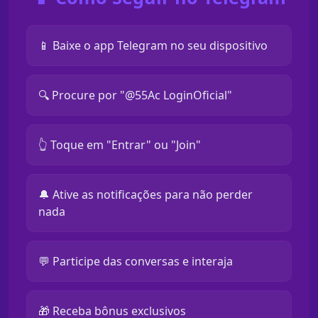
📱 Baixe o app Telegram no seu dispositivo
🔍 Procure por "@55Ac LoginOficial"
👆 Toque em "Entrar" ou "Join"
🔔 Ative as notificações para não perder
nada
💬 Participe das conversas e interaja
🎁 Receba bônus exclusivos