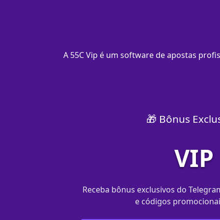
A 55C Vip é um software de apostas profi
🎁 Bônus Exclu
VIP
Receba bônus exclusivos do Telegra
e códigos promocionai