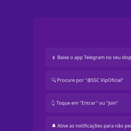
📱 Baixe o app Telegram no seu disp
🔍 Procure por "@55C VipOficial"
👆 Toque em "Entrar" ou "Join"
🔔 Ative as notificações para não p