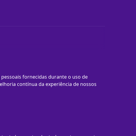
 pessoais fornecidas durante o uso de
elhoria contínua da experiência de nossos