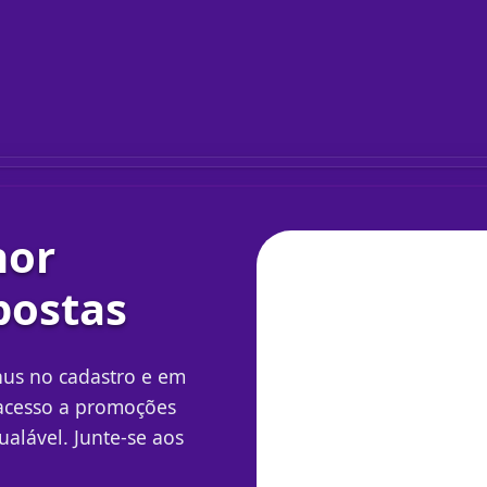
hor
postas
nus no cadastro e em
 acesso a promoções
ualável. Junte-se aos