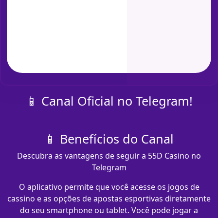
📱 Canal Oficial no Telegram!
📱 Benefícios do Canal
Descubra as vantagens de seguir a 55D Casino no
Telegram
O aplicativo permite que você acesse os jogos de
cassino e as opções de apostas esportivas diretamente
do seu smartphone ou tablet. Você pode jogar a