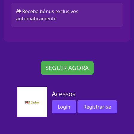
🎁 Receba bônus exclusivos
automaticamente
SEGUIR AGORA
Acessos
Login
Registrar-se