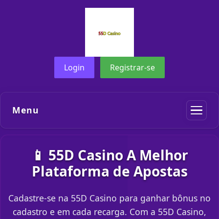
Login
Registrar-se
Menu
📱 55D Casino A Melhor
Plataforma de Apostas
Cadastre-se na 55D Casino para ganhar bônus no
cadastro e em cada recarga. Com a 55D Casino,