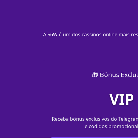
A 56W é um dos cassinos online mais res
🎁 Bônus Exclu
VIP
Receba bônus exclusivos do Telegra
e códigos promocionai