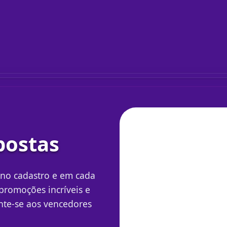
postas
no cadastro e em cada
promoções incríveis e
unte-se aos vencedores