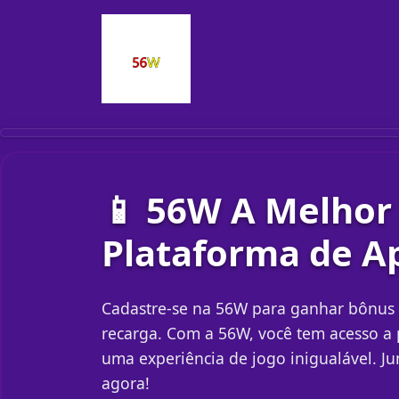
📱 56W A Melhor
Plataforma de A
Cadastre-se na 56W para ganhar bônus 
recarga. Com a 56W, você tem acesso a 
uma experiência de jogo inigualável. J
agora!