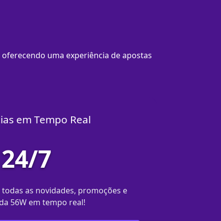
r, oferecendo uma experiência de apostas
cias em Tempo Real
24/7
e todas as novidades, promoções e
da 56W em tempo real!