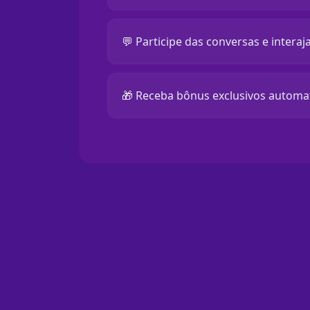
💬 Participe das conversas e interaj
🎁 Receba bônus exclusivos autom