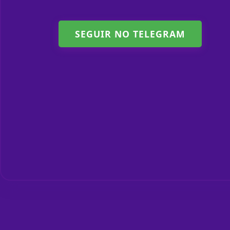
SEGUIR NO TELEGRAM