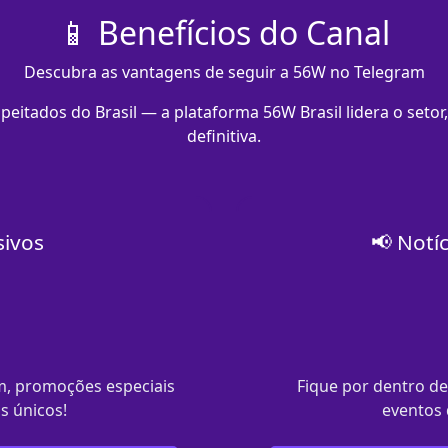
📱 Benefícios do Canal
Descubra as vantagens de seguir a 56W no Telegram
peitados do Brasil — a plataforma 56W Brasil lidera o seto
definitiva.
sivos
📢 Notí
m, promoções especiais
Fique por dentro d
s únicos!
eventos 