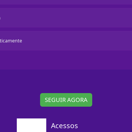
a
aticamente
SEGUIR AGORA
Acessos