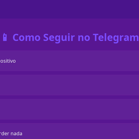
📱 Como Seguir no Telegram
ositivo
erder nada