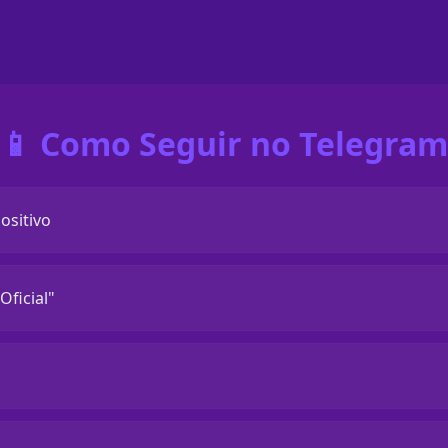
📱 Como Seguir no Telegram
ositivo
ficial"