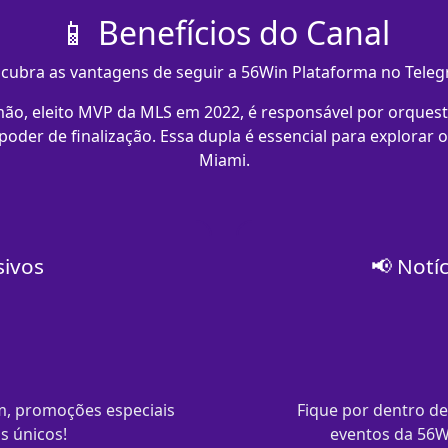
📱 Benefícios do Canal
cubra as vantagens de seguir a 56Win Plataforma no Tele
ão, eleito MVP da MLS em 2022, é responsável por orquestr
der de finalização. Essa dupla é essencial para explorar o
Miami.
sivos
📢 Notí
m, promoções especiais
Fique por dentro d
s únicos!
eventos da 56W