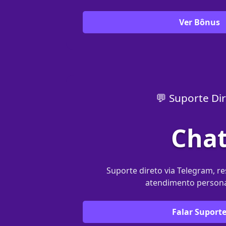
Ver Bônus
💬 Suporte Di
Cha
Suporte direto via Telegram, r
atendimento persona
Falar Suport