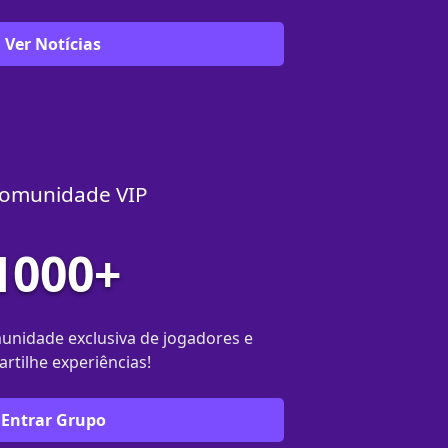
Ver Notícias
Comunidade VIP
1000+
unidade exclusiva de jogadores e
rtilhe experiências!
Entrar Grupo