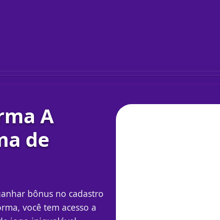
orma A
ma de
ganhar bônus no cadastro
orma, você tem acesso a