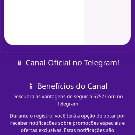
📱 Canal Oficial no Telegram!
📱 Benefícios do Canal
Descubra as vantagens de seguir a 5757.Com no
Telegram
Durante o registro, você terá a opção de optar por
receber notificações sobre promoções especiais e
ofertas exclusivas. Estas notificações são