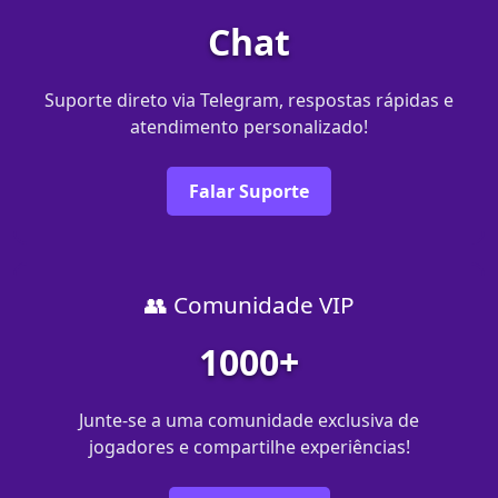
Chat
Suporte direto via Telegram, respostas rápidas e
atendimento personalizado!
Falar Suporte
👥 Comunidade VIP
1000+
Junte-se a uma comunidade exclusiva de
jogadores e compartilhe experiências!