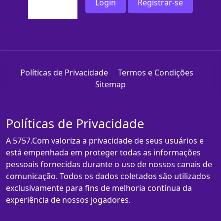
Login
Registrar-se
Políticas de Privacidade
Termos e Condições
Sitemap
Políticas de Privacidade
A 5757.Com valoriza a privacidade de seus usuários e
está empenhada em proteger todas as informações
pessoais fornecidas durante o uso de nossos canais de
comunicação. Todos os dados coletados são utilizados
exclusivamente para fins de melhoria contínua da
experiência de nossos jogadores.