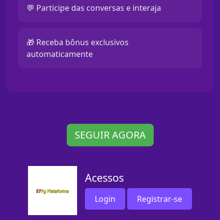
💬 Participe das conversas e interaja
🎁 Receba bônus exclusivos
automaticamente
SEGUIR AGORA
Acessos
Login
Registrar-se