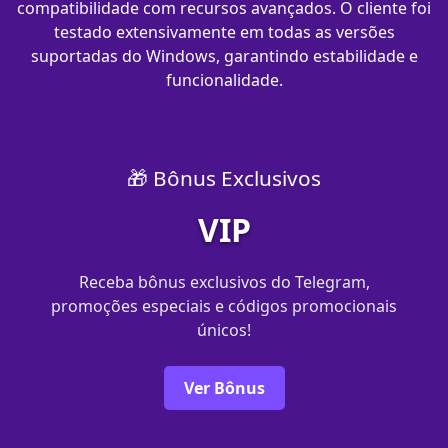
compatibilidade com recursos avançados. O cliente foi
testado extensivamente em todas as versões
suportadas do Windows, garantindo estabilidade e
funcionalidade.
🎁 Bônus Exclusivos
VIP
Receba bônus exclusivos do Telegram,
promoções especiais e códigos promocionais
únicos!
Ver Bônus