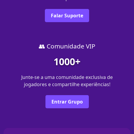
Falar Suporte
👥 Comunidade VIP
1000+
Junte-se a uma comunidade exclusiva de
jogadores e compartilhe experiências!
Entrar Grupo