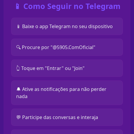
📱 Como Seguir no Telegram
📱 Baixe o app Telegram no seu dispositivo
🔍 Procure por "@5905.ComOficial"
👆 Toque em "Entrar" ou "Join"
🔔 Ative as notificações para não perder
nada
💬 Participe das conversas e interaja