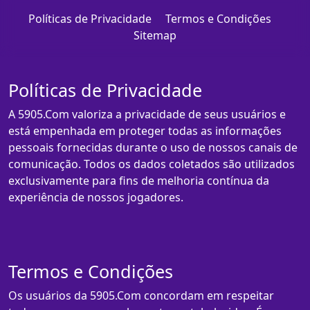
Políticas de Privacidade
Termos e Condições
Sitemap
Políticas de Privacidade
A 5905.Com valoriza a privacidade de seus usuários e
está empenhada em proteger todas as informações
pessoais fornecidas durante o uso de nossos canais de
comunicação. Todos os dados coletados são utilizados
exclusivamente para fins de melhoria contínua da
experiência de nossos jogadores.
Termos e Condições
Os usuários da 5905.Com concordam em respeitar