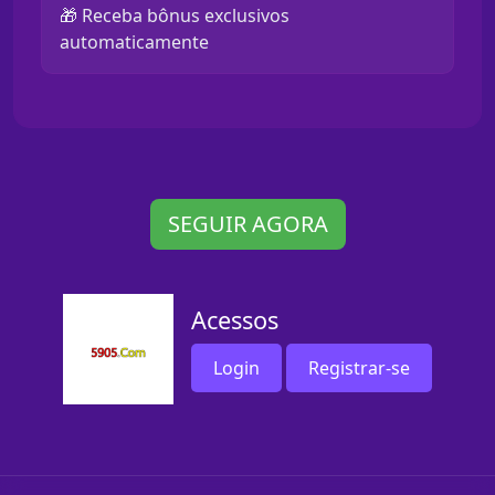
🎁 Receba bônus exclusivos
automaticamente
SEGUIR AGORA
Acessos
Login
Registrar-se