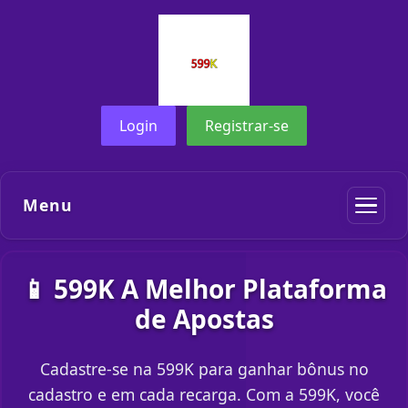
Login
Registrar-se
Menu
📱 599K A Melhor Plataforma
de Apostas
Cadastre-se na 599K para ganhar bônus no
cadastro e em cada recarga. Com a 599K, você