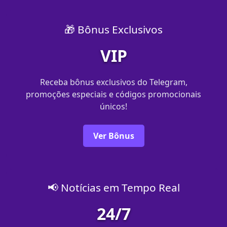
🎁 Bônus Exclusivos
VIP
Receba bônus exclusivos do Telegram,
promoções especiais e códigos promocionais
únicos!
Ver Bônus
📢 Notícias em Tempo Real
24/7