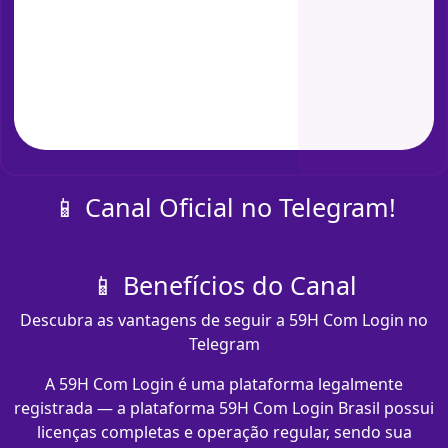
📱 Canal Oficial no Telegram!
📱 Benefícios do Canal
Descubra as vantagens de seguir a 59H Com Login no
Telegram
A 59H Com Login é uma plataforma legalmente
registrada — a plataforma 59H Com Login Brasil possui
licenças completas e operação regular, sendo sua