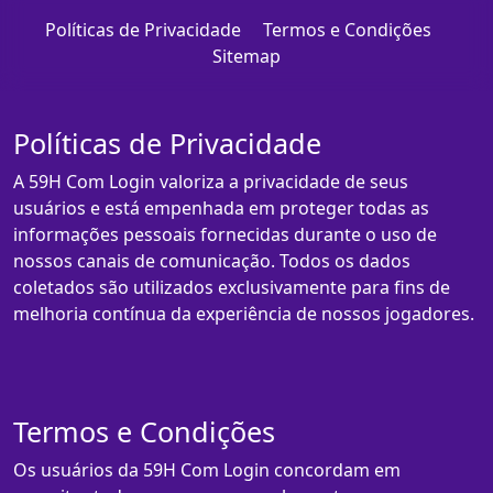
Políticas de Privacidade
Termos e Condições
Sitemap
Políticas de Privacidade
A 59H Com Login valoriza a privacidade de seus
usuários e está empenhada em proteger todas as
informações pessoais fornecidas durante o uso de
nossos canais de comunicação. Todos os dados
coletados são utilizados exclusivamente para fins de
melhoria contínua da experiência de nossos jogadores.
Termos e Condições
Os usuários da 59H Com Login concordam em