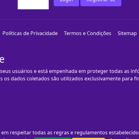
Políticas de Privacidade
Termos e Condições
Sitemap
de
e seus usuários e está empenhada em proteger todas as in
 os dados coletados são utilizados exclusivamente para fi
m respeitar todas as regras e regulamentos estabelecidos