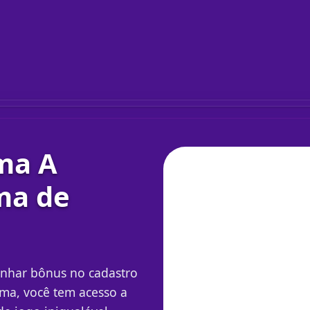
ma A
ma de
anhar bônus no cadastro
ma, você tem acesso a