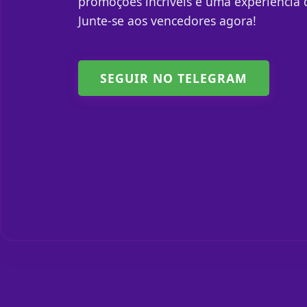
promoções incríveis e uma experiência d
Junte-se aos vencedores agora!
SEGUIR NO TELEGRAM