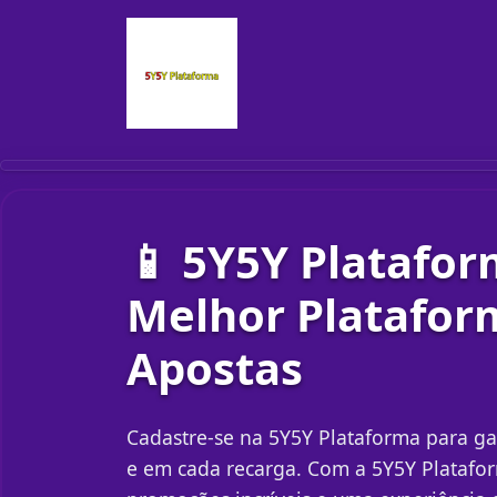
📱 5Y5Y Platafor
Melhor Platafor
Apostas
Cadastre-se na 5Y5Y Plataforma para g
e em cada recarga. Com a 5Y5Y Platafor