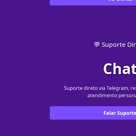
💬 Suporte Di
Cha
Suporte direto via Telegram, r
atendimento persona
Falar Suport