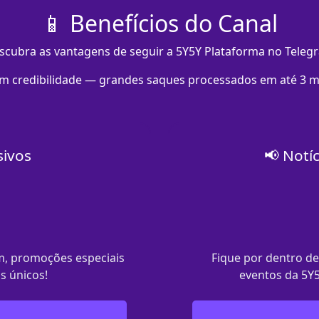
📱 Benefícios do Canal
scubra as vantagens de seguir a 5Y5Y Plataforma no Teleg
 em credibilidade — grandes saques processados em até 3 
sivos
📢 Notí
m, promoções especiais
Fique por dentro d
s únicos!
eventos da 5Y