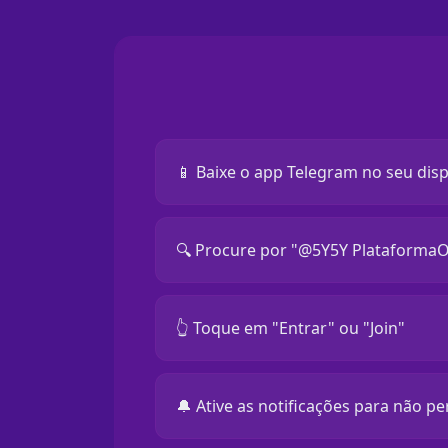
📱 Baixe o app Telegram no seu disp
🔍 Procure por "@5Y5Y PlataformaOf
👆 Toque em "Entrar" ou "Join"
🔔 Ative as notificações para não p