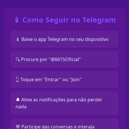
📱 Como Seguir no Telegram
📱 Baixe o app Telegram no seu dispositivo
🔍 Procure por "@6615Oficial"
👆 Toque em "Entrar" ou "Join"
🔔 Ative as notificações para não perder
nada
💬 Participe das conversas e interaja