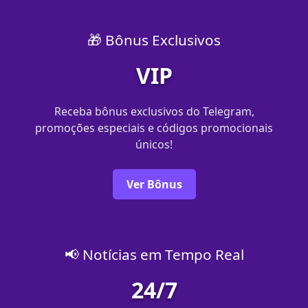
🎁 Bônus Exclusivos
VIP
Receba bônus exclusivos do Telegram,
promoções especiais e códigos promocionais
únicos!
Ver Bônus
📢 Notícias em Tempo Real
24/7