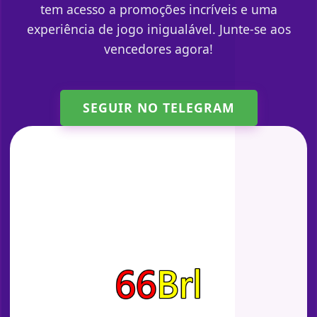
tem acesso a promoções incríveis e uma
experiência de jogo inigualável. Junte-se aos
vencedores agora!
SEGUIR NO TELEGRAM