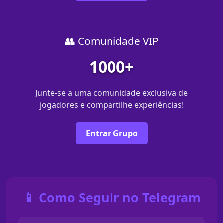
👥 Comunidade VIP
1000+
Junte-se a uma comunidade exclusiva de
jogadores e compartilhe experiências!
Entrar Grupo
📱 Como Seguir no Telegram