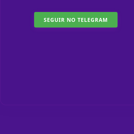
SEGUIR NO TELEGRAM