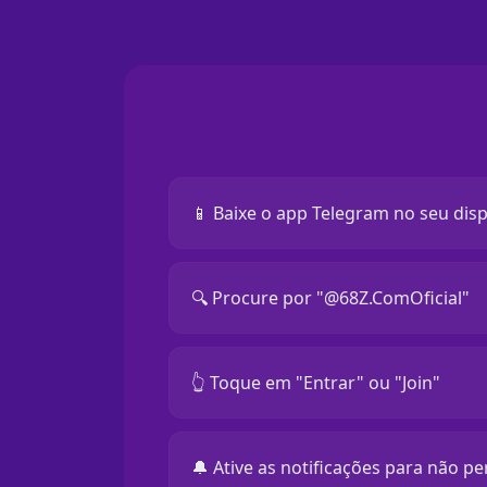
📱 Baixe o app Telegram no seu disp
🔍 Procure por "@68Z.ComOficial"
👆 Toque em "Entrar" ou "Join"
🔔 Ative as notificações para não p