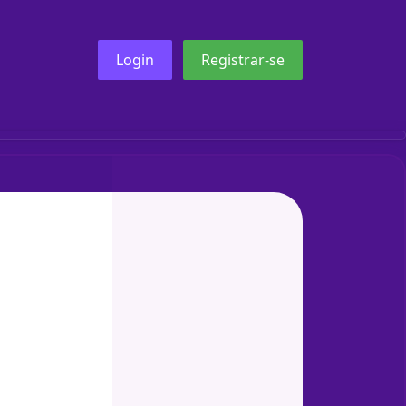
Login
Registrar-se