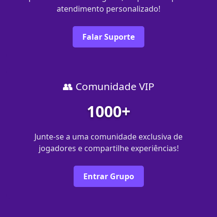
atendimento personalizado!
Falar Suporte
👥 Comunidade VIP
1000+
Junte-se a uma comunidade exclusiva de
jogadores e compartilhe experiências!
Entrar Grupo