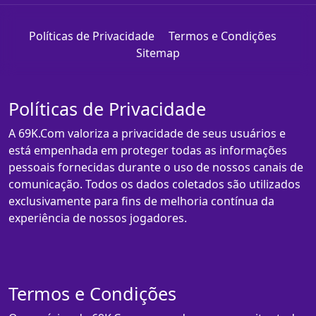
Políticas de Privacidade
Termos e Condições
Sitemap
Políticas de Privacidade
A 69K.Com valoriza a privacidade de seus usuários e
está empenhada em proteger todas as informações
pessoais fornecidas durante o uso de nossos canais de
comunicação. Todos os dados coletados são utilizados
exclusivamente para fins de melhoria contínua da
experiência de nossos jogadores.
Termos e Condições