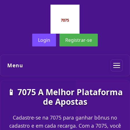
Login
Registrar-se
Menu
📱 7075 A Melhor Plataforma
de Apostas
Cadastre-se na 7075 para ganhar bônus no
cadastro e em cada recarga. Com a 7075, você