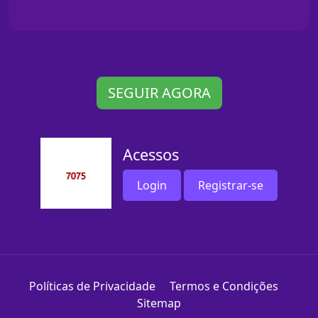
SEGUIR AGORA
Acessos
Login
Registrar-se
Políticas de Privacidade
Termos e Condições
Sitemap