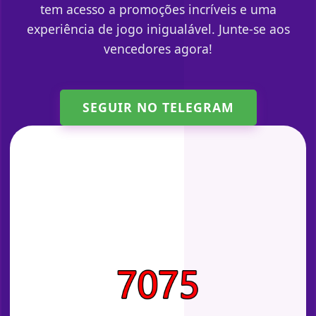
tem acesso a promoções incríveis e uma
experiência de jogo inigualável. Junte-se aos
vencedores agora!
SEGUIR NO TELEGRAM