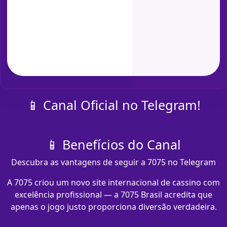
📱 Canal Oficial no Telegram!
📱 Benefícios do Canal
Descubra as vantagens de seguir a 7075 no Telegram
A 7075 criou um novo site internacional de cassino com
excelência profissional — a 7075 Brasil acredita que
apenas o jogo justo proporciona diversão verdadeira.