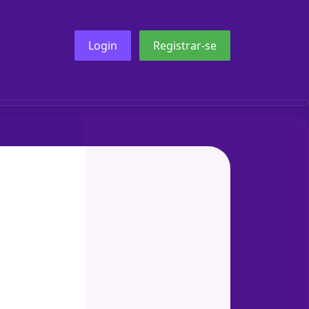
Login
Registrar-se