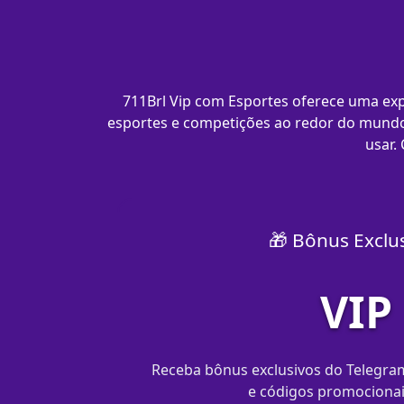
711Brl Vip com​ Esportes oferece uma ex
esportes e competições ao redor do mundo,
usar.
🎁 Bônus Exclu
VIP
Receba bônus exclusivos do Telegra
e códigos promocionai