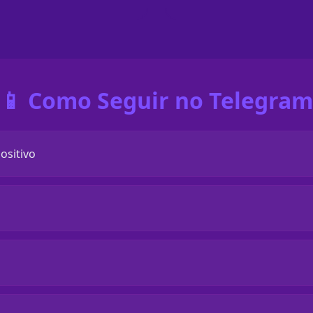
📱 Como Seguir no Telegram
ositivo