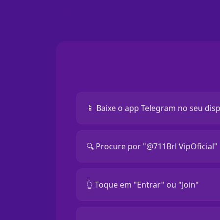
📱 Baixe o app Telegram no seu disp
🔍 Procure por "@711Brl VipOficial"
👆 Toque em "Entrar" ou "Join"