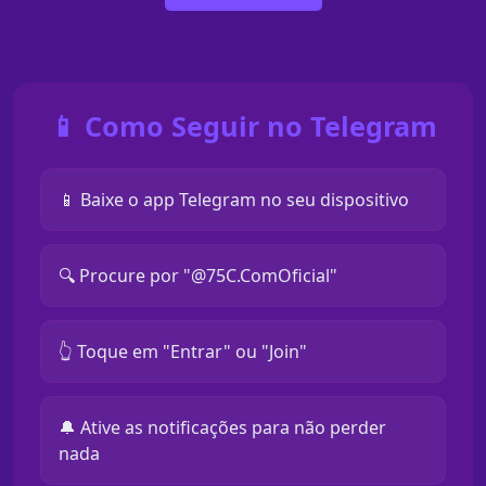
📱 Como Seguir no Telegram
📱 Baixe o app Telegram no seu dispositivo
🔍 Procure por "@75C.ComOficial"
👆 Toque em "Entrar" ou "Join"
🔔 Ative as notificações para não perder
nada