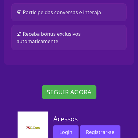
💬 Participe das conversas e interaja
🎁 Receba bônus exclusivos
automaticamente
SEGUIR AGORA
Acessos
Login
Registrar-se