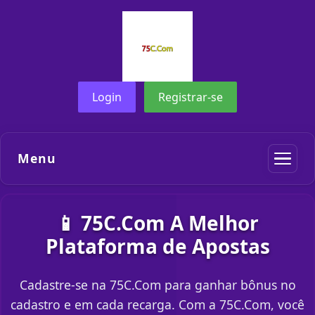
Login
Registrar-se
Menu
📱 75C.Com A Melhor
Plataforma de Apostas
Cadastre-se na 75C.Com para ganhar bônus no
cadastro e em cada recarga. Com a 75C.Com, você