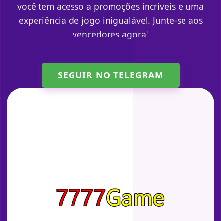
você tem acesso a promoções incríveis e uma
experiência de jogo inigualável. Junte-se aos
vencedores agora!
SEGUIR NO TELEGRAM