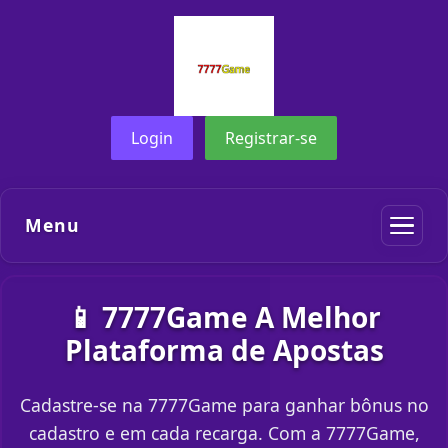
Login
Registrar-se
Menu
📱 7777Game A Melhor
Plataforma de Apostas
Cadastre-se na 7777Game para ganhar bônus no
cadastro e em cada recarga. Com a 7777Game,