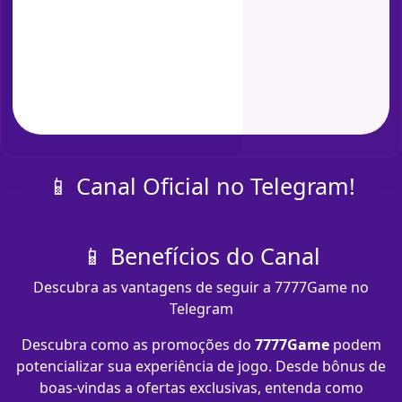
📱 Canal Oficial no Telegram!
📱 Benefícios do Canal
Descubra as vantagens de seguir a 7777Game no
Telegram
Descubra como as promoções do
7777Game
podem
potencializar sua experiência de jogo. Desde bônus de
boas-vindas a ofertas exclusivas, entenda como