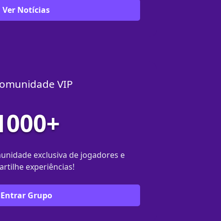
Ver Notícias
Comunidade VIP
1000+
unidade exclusiva de jogadores e
rtilhe experiências!
Entrar Grupo