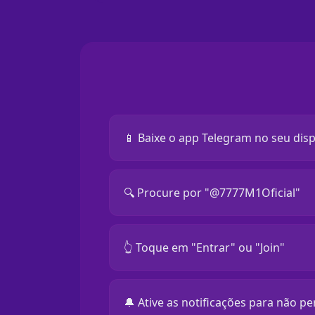
📱 Baixe o app Telegram no seu disp
🔍 Procure por "@7777M1Oficial"
👆 Toque em "Entrar" ou "Join"
🔔 Ative as notificações para não p