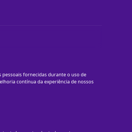
 pessoais fornecidas durante o uso de
elhoria contínua da experiência de nossos