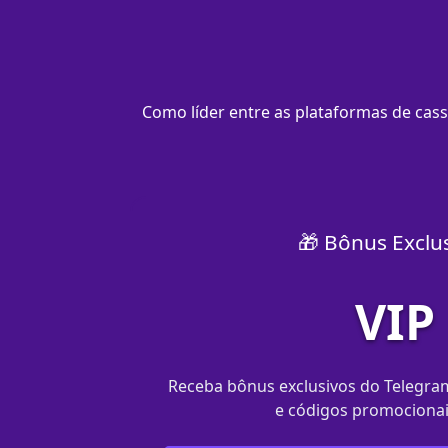
Como líder entre as plataformas de cas
🎁 Bônus Exclu
VIP
Receba bônus exclusivos do Telegra
e códigos promocionai