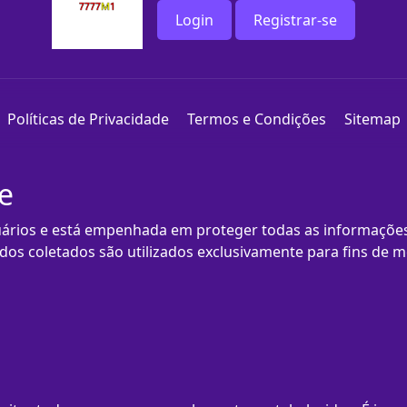
Login
Registrar-se
Políticas de Privacidade
Termos e Condições
Sitemap
de
suários e está empenhada em proteger todas as informações
os coletados são utilizados exclusivamente para fins de m