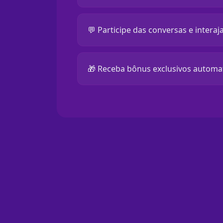
💬 Participe das conversas e interaj
🎁 Receba bônus exclusivos autom