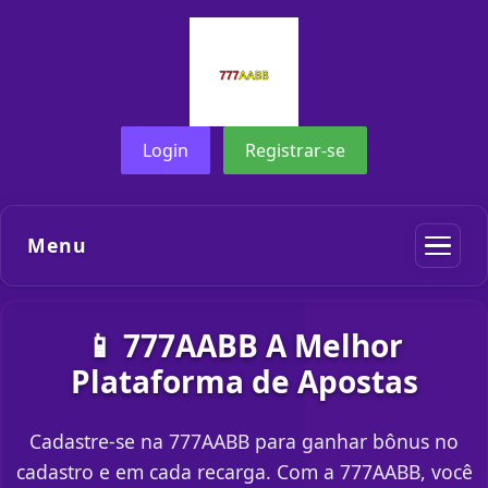
Login
Registrar-se
Menu
📱 777AABB A Melhor
Plataforma de Apostas
Cadastre-se na 777AABB para ganhar bônus no
cadastro e em cada recarga. Com a 777AABB, você