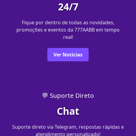
24/7
Fique por dentro de todas as novidades,
promoções e eventos da 777AABB em tempo
real!
Ver Notícias
💬 Suporte Direto
Chat
Suporte direto via Telegram, respostas rápidas e
atendimento personalizado!