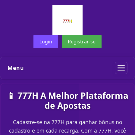
Login
Registrar-se
Menu
📱 777H A Melhor Plataforma
de Apostas
Cadastre-se na 777H para ganhar bônus no
cadastro e em cada recarga. Com a 777H, você