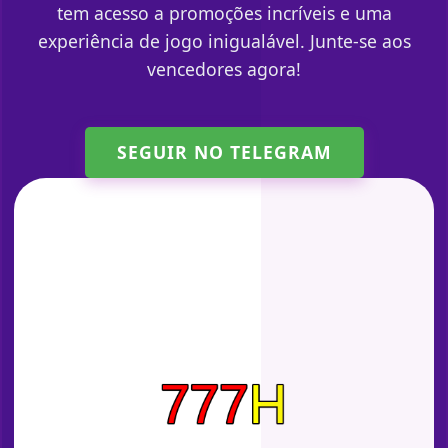
tem acesso a promoções incríveis e uma
experiência de jogo inigualável. Junte-se aos
vencedores agora!
SEGUIR NO TELEGRAM