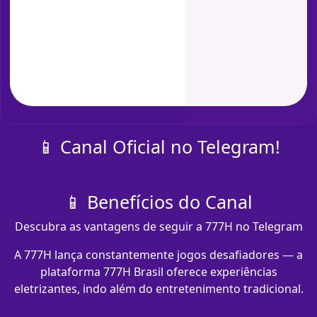
📱 Canal Oficial no Telegram!
📱 Benefícios do Canal
Descubra as vantagens de seguir a 777H no Telegram
A 777H lança constantemente jogos desafiadores — a
plataforma 777H Brasil oferece experiências
eletrizantes, indo além do entretenimento tradicional.