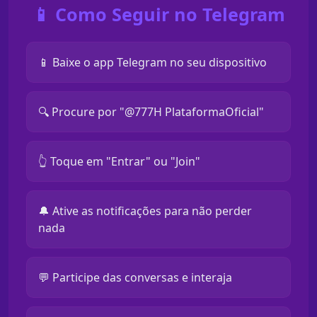
📱 Como Seguir no Telegram
📱 Baixe o app Telegram no seu dispositivo
🔍 Procure por "@777H PlataformaOficial"
👆 Toque em "Entrar" ou "Join"
🔔 Ative as notificações para não perder
nada
💬 Participe das conversas e interaja