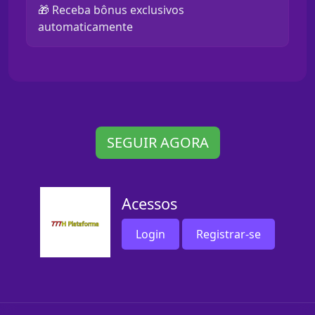
🎁 Receba bônus exclusivos
automaticamente
SEGUIR AGORA
Acessos
Login
Registrar-se