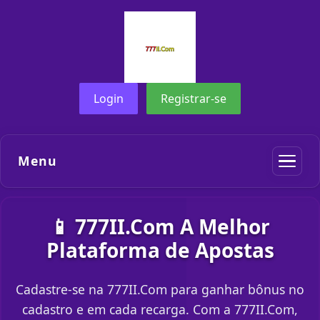
Login
Registrar-se
Menu
📱 777II.Com A Melhor
Plataforma de Apostas
Cadastre-se na 777II.Com para ganhar bônus no
cadastro e em cada recarga. Com a 777II.Com,