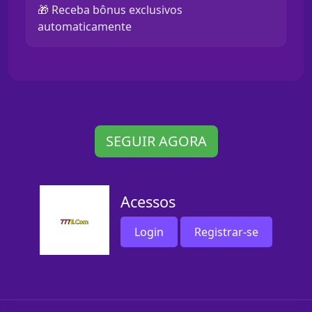
🎁 Receba bônus exclusivos
automaticamente
SEGUIR AGORA
Acessos
Login
Registrar-se