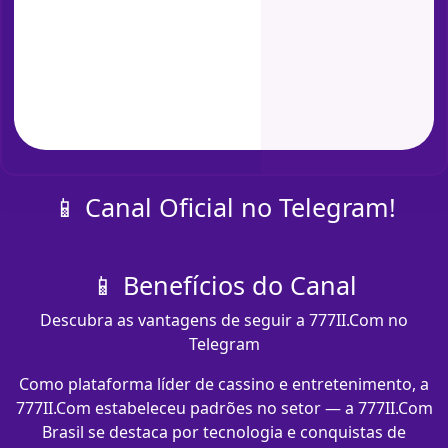
📱 Canal Oficial no Telegram!
📱 Benefícios do Canal
Descubra as vantagens de seguir a 777II.Com no
Telegram
Como plataforma líder de cassino e entretenimento, a
777II.Com estabeleceu padrões no setor — a 777II.Com
Brasil se destaca por tecnologia e conquistas de