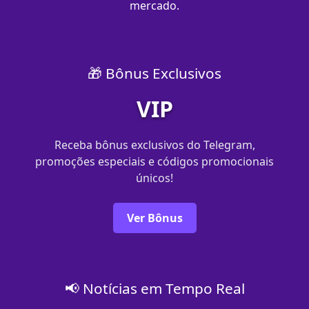
mercado.
🎁 Bônus Exclusivos
VIP
Receba bônus exclusivos do Telegram,
promoções especiais e códigos promocionais
únicos!
Ver Bônus
📢 Notícias em Tempo Real