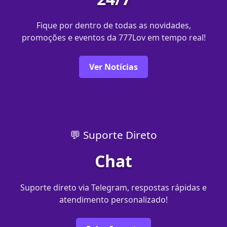
Fique por dentro de todas as novidades,
promoções e eventos da 777Lov em tempo real!
Ver Notícias
💬 Suporte Direto
Chat
Suporte direto via Telegram, respostas rápidas e
atendimento personalizado!