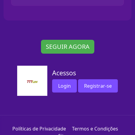
SEGUIR AGORA
Acessos
Login
Registrar-se
Políticas de Privacidade
Termos e Condições