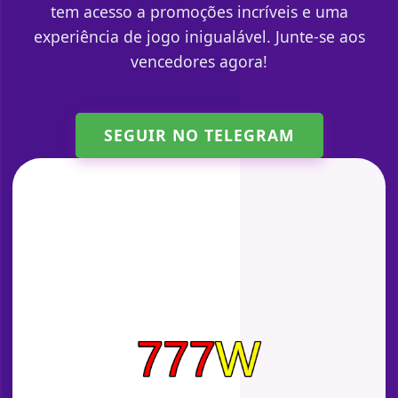
tem acesso a promoções incríveis e uma
experiência de jogo inigualável. Junte-se aos
vencedores agora!
SEGUIR NO TELEGRAM