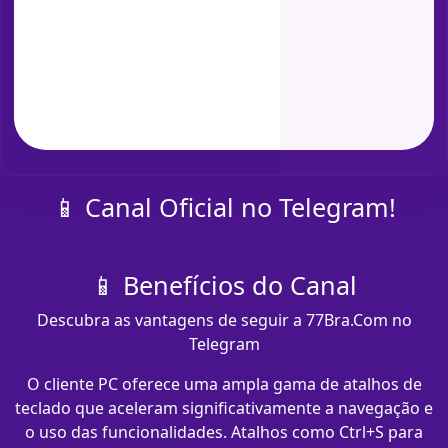
📱 Canal Oficial no Telegram!
📱 Benefícios do Canal
Descubra as vantagens de seguir a 77Bra.Com no
Telegram
O cliente PC oferece uma ampla gama de atalhos de
teclado que aceleram significativamente a navegação e
o uso das funcionalidades. Atalhos como Ctrl+S para