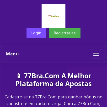
Login
Registrar-se
Menu
📱 77Bra.Com A Melhor
Plataforma de Apostas
Cadastre-se na 77Bra.Com para ganhar bônus no
cadastro e em cada recarga. Com a 77Bra.Com,