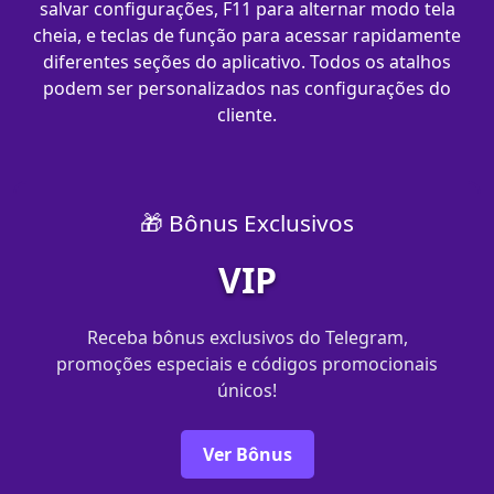
salvar configurações, F11 para alternar modo tela
cheia, e teclas de função para acessar rapidamente
diferentes seções do aplicativo. Todos os atalhos
podem ser personalizados nas configurações do
cliente.
🎁 Bônus Exclusivos
VIP
Receba bônus exclusivos do Telegram,
promoções especiais e códigos promocionais
únicos!
Ver Bônus