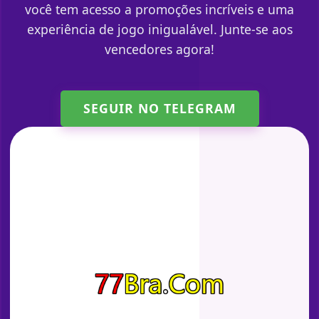
você tem acesso a promoções incríveis e uma
experiência de jogo inigualável. Junte-se aos
vencedores agora!
SEGUIR NO TELEGRAM